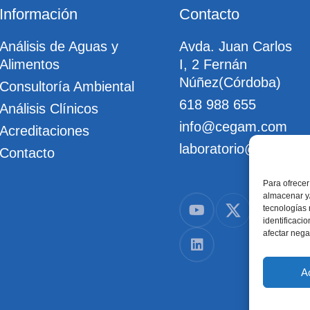
Información
Contacto
Análisis de Aguas y
Avda. Juan Carlos
Alimentos
I, 2 Fernán
Núñez(Córdoba)
Consultoría Ambiental
618 988 655
Análisis Clínicos
info@cegam.com
Acreditaciones
laboratorio@cegam.
Contacto
Para ofrecer
almacenar y/
tecnologías
identificaci
afectar nega
A