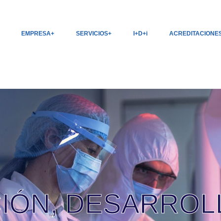
EMPRESA
SERVICIOS
I+D+i
ACREDITACIONE
CIÓN, DESARROL